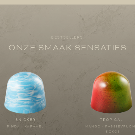
BESTSELLERS
ONZE SMAAK SENSATIES
SNICKER
TROPICAL
PINDA - KARAMEL
MANGO - PASSIEVRUC
- KOKOS