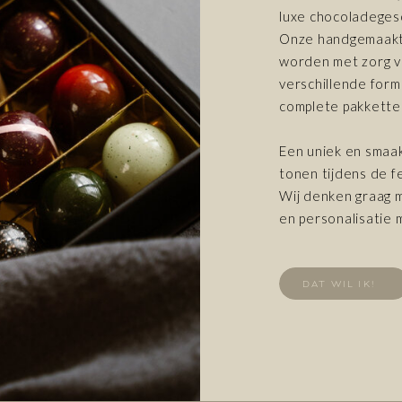
luxe chocoladeges
Onze handgemaakt
worden met zorg ve
verschillende form
complete pakkette
Een uniek en smaa
tonen tijdens de f
Wij denken graag m
en personalisatie 
DAT WIL IK!