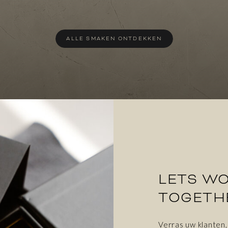
ALLE SMAKEN ONTDEKKEN
LETS W
TOGETH
Verras uw klanten