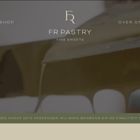
SHOP
OVER O
SHOP
OVER O
REN VANAF 22°C VERZENDEN WIJ GEEN BONBONS OM DE KWALITEIT